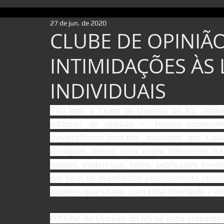
27 de jun. de 2020
CLUBE DE OPINIÃ
INTIMIDAÇÕES ÀS
INDIVIDUAIS
Tão logo o Clube de Opinião do RS, atravé
editores de opinião —, tomou conhecim
(revistaforum.com.br), assinada por Lui
divulgam dossiê para expor lideranças na
nomes, endereços, fotos, profissões envolv
por bem se manifestar publicamente contr
aqueles que lutam, com total liberdade e 
O Clube de Opinião do RS vê esta crimino