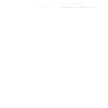
crítico do 
© 2020 Rogerio Amaral
Desenvolvido por
Ayesha Lebed | branding+design