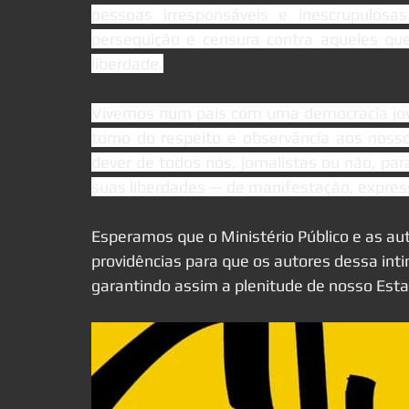
pessoas irresponsáveis e inescrupulo
perseguição e censura contra aqueles qu
liberdade.
Vivemos num país com uma democracia jovem
torno do respeito e observância aos nosso
dever de todos nós, jornalistas ou não, pa
suas liberdades — de manifestação, expres
Esperamos que o Ministério Público e as a
providências para que os autores dessa int
garantindo assim a plenitude de nosso Esta