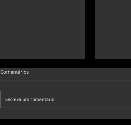
Comentários
Escreva um comentário
O comércio quer trabalhar.
Confiança 
Fechar não é a solução!
do Comércio