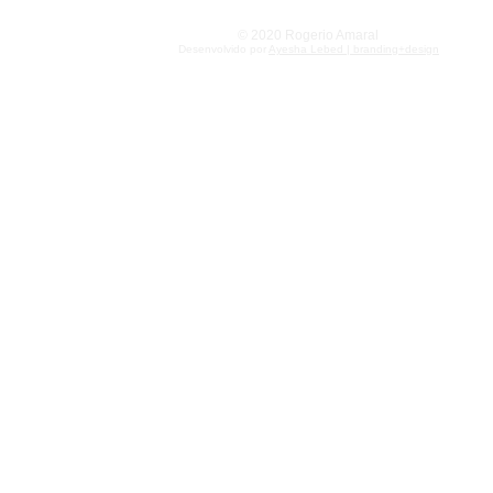
crítico do 
© 2020 Rogerio Amaral
Desenvolvido por
Ayesha Lebed | branding+design