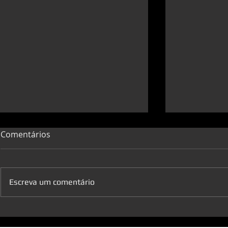
Comentários
Escreva um comentário
O comércio quer trabalhar.
Confiança 
Fechar não é a solução!
do Comércio